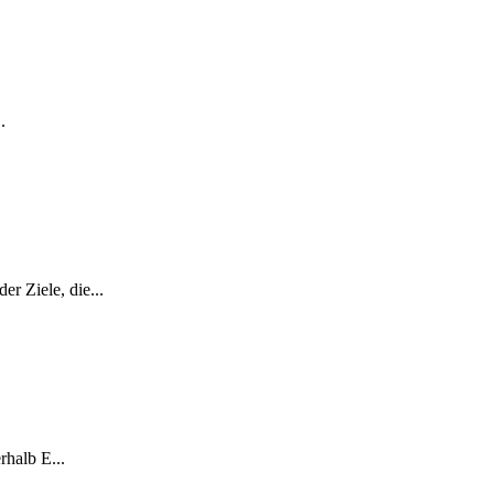
.
r Ziele, die...
rhalb E...