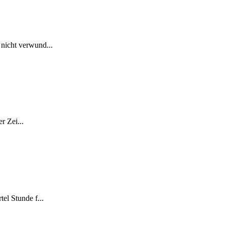
 nicht verwund...
r Zei...
el Stunde f...