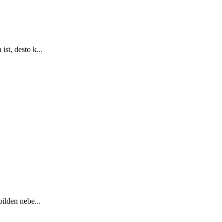
st, desto k...
ilden nebe...