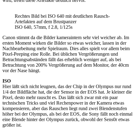
wird, treten diese Artefakte deutlich hervor.
Rechtes Bild bei ISO 640 mit deutlichen Rausch-
Artefakten auf dem Brustpanzer
ISO 640, 57mm, f 2.8, 1/125s
Canon stimmt da die Bilder kameraintern sehr viel weicher ab. Im
ersten Moment wirken die Bilder so etwas weicher, lassen in der
Nachbearbeitung mehr Spielraum. Dies alles spielt vor allem beim
Pixel-Peeping eine Rolle. Bei üblichen Vergrößerungen und
Betrachtungsabständen fällt das erheblich weniger auf, als bei
Betrachtung von 200% Vergrößerung auf dem Monitor, der 40cm
vor der Nase hängt.
ISO
Hier läßt sich nicht leugnen, das der Chip in der Olympus nur rund
1/4 der Bildfläche hat, die der Sensor in der EOS hat. Je kleiner die
Pixel, desto mehr rauscht es. Das läßt sich zwar mit ein paar
technischen Tricks und viel Rechenpower in der Kamera etwas
kompensieren, aber das Rauschen liegt rund zwei Blendenstufen
höher bei der Olympus, als bei der EOS, die Sony fällt noch einmal
eine Blende hinter der Olympus zurück, obwohl der Sens0r etwas
größer ist.