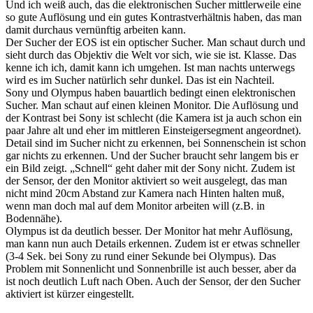
Und ich weiß auch, das die elektronischen Sucher mittlerweile eine
so gute Auflösung und ein gutes Kontrastverhältnis haben, das man
damit durchaus vernünftig arbeiten kann.
Der Sucher der EOS ist ein optischer Sucher. Man schaut durch und
sieht durch das Objektiv die Welt vor sich, wie sie ist. Klasse. Das
kenne ich ich, damit kann ich umgehen. Ist man nachts unterwegs
wird es im Sucher natürlich sehr dunkel. Das ist ein Nachteil.
Sony und Olympus haben bauartlich bedingt einen elektronischen
Sucher. Man schaut auf einen kleinen Monitor. Die Auflösung und
der Kontrast bei Sony ist schlecht (die Kamera ist ja auch schon ein
paar Jahre alt und eher im mittleren Einsteigersegment angeordnet).
Detail sind im Sucher nicht zu erkennen, bei Sonnenschein ist schon
gar nichts zu erkennen. Und der Sucher braucht sehr langem bis er
ein Bild zeigt. „Schnell“ geht daher mit der Sony nicht. Zudem ist
der Sensor, der den Monitor aktiviert so weit ausgelegt, das man
nicht mind 20cm Abstand zur Kamera nach Hinten halten muß,
wenn man doch mal auf dem Monitor arbeiten will (z.B. in
Bodennähe).
Olympus ist da deutlich besser. Der Monitor hat mehr Auflösung,
man kann nun auch Details erkennen. Zudem ist er etwas schneller
(3-4 Sek. bei Sony zu rund einer Sekunde bei Olympus). Das
Problem mit Sonnenlicht und Sonnenbrille ist auch besser, aber da
ist noch deutlich Luft nach Oben. Auch der Sensor, der den Sucher
aktiviert ist kürzer eingestellt.