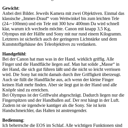
Gewicht
:
Anbei drei Bilder. Jeweils Kamera mit zwei Objektiven. Einmal das
klassische „Immer-Drauf“ vom Weitwinkel bis zum leichten Tele
(24-~100mm) und ein Tele mit 300 bzw 400mm Da wird schnell
klar, warum ich wechseln möchte. Canon mit knapp 3,5 Kg,
Olympus mit der Hälfte und Sony mit nur rund einem Kilogramm.
Letzteres ist sicherlich auch der geringeren Lichtstärke und dem
Kunststoffgehäuse des Teleobjektives zu verdanken.
Handgefühl
:
Bei der Canon hat man was in der Hand. wirklich griffig. Alle
Finger und die Handfläche liegen auf. Man hat solide „Masse“ in
der Hand, die sich gut führen läßt und die nicht so leicht verrissen
wird. Die Sony hat micht damals durch ihre Griffigkeit überzeugt.
Auch sie füllt die Handfläche aus, ach wenn der kleine Finger
keinen Halt mehr finden. Aber sie liegt gut in der Hand und alle
Knöpfe sind zu erreichen.
Bei Olympus ist der Griffwulst abgeschrägt. Dadurch liegen nur die
Fingerspitzen und der Handballen auf. Der rest hängt in der Luft.
Zudem ist sie irgendwie kantiger als die Sony. Sie ist kein
Handschmeichler, das Halten ist anstrengender.
Bedienung
:
Ich beherrsche die EOS im Schlaf. Alle wichtigen Funktionen sind