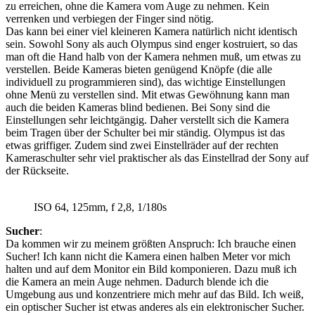
zu erreichen, ohne die Kamera vom Auge zu nehmen. Kein
verrenken und verbiegen der Finger sind nötig.
Das kann bei einer viel kleineren Kamera natürlich nicht identisch
sein. Sowohl Sony als auch Olympus sind enger kostruiert, so das
man oft die Hand halb von der Kamera nehmen muß, um etwas zu
verstellen. Beide Kameras bieten genügend Knöpfe (die alle
individuell zu programmieren sind), das wichtige Einstellungen
ohne Menü zu verstellen sind. Mit etwas Gewöhnung kann man
auch die beiden Kameras blind bedienen. Bei Sony sind die
Einstellungen sehr leichtgängig. Daher verstellt sich die Kamera
beim Tragen über der Schulter bei mir ständig. Olympus ist das
etwas griffiger. Zudem sind zwei Einstellräder auf der rechten
Kameraschulter sehr viel praktischer als das Einstellrad der Sony auf
der Rückseite.
ISO 64, 125mm, f 2,8, 1/180s
Sucher
:
Da kommen wir zu meinem größten Anspruch: Ich brauche einen
Sucher! Ich kann nicht die Kamera einen halben Meter vor mich
halten und auf dem Monitor ein Bild komponieren. Dazu muß ich
die Kamera an mein Auge nehmen. Dadurch blende ich die
Umgebung aus und konzentriere mich mehr auf das Bild. Ich weiß,
ein optischer Sucher ist etwas anderes als ein elektronischer Sucher.