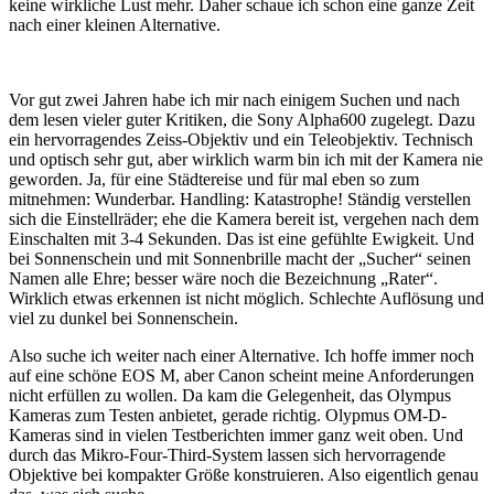
keine wirkliche Lust mehr. Daher schaue ich schon eine ganze Zeit
nach einer kleinen Alternative.
Vor gut zwei Jahren habe ich mir nach einigem Suchen und nach
dem lesen vieler guter Kritiken, die Sony Alpha600 zugelegt. Dazu
ein hervorragendes Zeiss-Objektiv und ein Teleobjektiv. Technisch
und optisch sehr gut, aber wirklich warm bin ich mit der Kamera nie
geworden. Ja, für eine Städtereise und für mal eben so zum
mitnehmen: Wunderbar. Handling: Katastrophe! Ständig verstellen
sich die Einstellräder; ehe die Kamera bereit ist, vergehen nach dem
Einschalten mit 3-4 Sekunden. Das ist eine gefühlte Ewigkeit. Und
bei Sonnenschein und mit Sonnenbrille macht der „Sucher“ seinen
Namen alle Ehre; besser wäre noch die Bezeichnung „Rater“.
Wirklich etwas erkennen ist nicht möglich. Schlechte Auflösung und
viel zu dunkel bei Sonnenschein.
Also suche ich weiter nach einer Alternative. Ich hoffe immer noch
auf eine schöne EOS M, aber Canon scheint meine Anforderungen
nicht erfüllen zu wollen. Da kam die Gelegenheit, das Olympus
Kameras zum Testen anbietet, gerade richtig. Olypmus OM-D-
Kameras sind in vielen Testberichten immer ganz weit oben. Und
durch das Mikro-Four-Third-System lassen sich hervorragende
Objektive bei kompakter Größe konstruieren. Also eigentlich genau