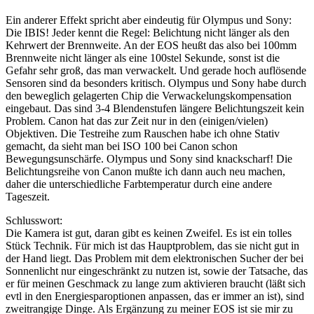
Ein anderer Effekt spricht aber eindeutig für Olympus und Sony:
Die IBIS! Jeder kennt die Regel: Belichtung nicht länger als den
Kehrwert der Brennweite. An der EOS heußt das also bei 100mm
Brennweite nicht länger als eine 100stel Sekunde, sonst ist die
Gefahr sehr groß, das man verwackelt. Und gerade hoch auflösende
Sensoren sind da besonders kritisch. Olympus und Sony habe durch
den beweglich gelagerten Chip die Verwackelungskompensation
eingebaut. Das sind 3-4 Blendenstufen längere Belichtungszeit kein
Problem. Canon hat das zur Zeit nur in den (einigen/vielen)
Objektiven. Die Testreihe zum Rauschen habe ich ohne Stativ
gemacht, da sieht man bei ISO 100 bei Canon schon
Bewegungsunschärfe. Olympus und Sony sind knackscharf! Die
Belichtungsreihe von Canon mußte ich dann auch neu machen,
daher die unterschiedliche Farbtemperatur durch eine andere
Tageszeit.
Schlusswort:
Die Kamera ist gut, daran gibt es keinen Zweifel. Es ist ein tolles
Stück Technik. Für mich ist das Hauptproblem, das sie nicht gut in
der Hand liegt. Das Problem mit dem elektronischen Sucher der bei
Sonnenlicht nur eingeschränkt zu nutzen ist, sowie der Tatsache, das
er für meinen Geschmack zu lange zum aktivieren braucht (läßt sich
evtl in den Energiesparoptionen anpassen, das er immer an ist), sind
zweitrangige Dinge. Als Ergänzung zu meiner EOS ist sie mir zu