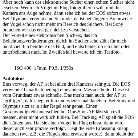
Aber noch kann der elektronische Sucher einen echten Sucher nicht
ersetzen. Wenn ich Vögel im Flug fotografieren will, und die
Kamera ans Auge nehme, dann sehe ich bei der EOS sofort etwas.
Bei Olympus vergeht eine Sekunde, da ist bei längerer Brennweite
der Vogel schon nicht mehr im Bereich des Suchers. Bei Sony
brauchen wir das erst gar nicht zu versuchen.
Der Vorteil eines elektronischen Suchers, das ich
Belichtungsveränderungen gleich im Sucher sehe zählt für mich
nicht viel. Ich beurteile das Bild, und entscheide, ob ich über oder
unterbelichten muß. Im Zweifelsfall bewerte ich ein Testfoto.
ISO 400, 17mm, F9,5, 1/350s
Autofokus
Eins vorweg, der AF ist bei allen drei Kameras sehr gut. Die EOS
verwendet bauartlich bedingt eine andere Messmethode. Diese ist
vom Grundsatz etwas schnelle. Das merkt man auch, der AF ist
„griffiger“, dafür liegt er hin und wieder mal daneben. Bei Sony und
Olympus sitzt er in aller Regel sehr genau. Einen
Geschwindigkeitsunterschied bei One-Shot-AF läßt sich evtl
messen, aber nicht wirklich fühlen. Bei Tracking-AF spielt die EOS
die stärken aus. Hat sie einen Vogel im Flug erfasst, dann wird
dieser auch sehr präzise verfolgt. Liegt die erste Erfassung knapp
daneben (wei z.B. die Flügelspitze erwischt wurde), dann bleibt der