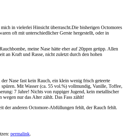
ich in vielerlei Hinsicht überrascht.
Die bisherigen Octomores
en oft mit unterschiedlicher Gerste hergestellt, oder in
Rauchbombe, meine Nase hätte eher auf 20ppm getipp. Allen
it an Kraft und Rasse, nicht zuletzt durch den hohen
 der Nase fast kein Rauch, ein klein wenig frisch geteerte
püren. Mit Wasser (ca. 55 vol.%) vollmundig, Vanille, Toffee,
rung: 7 Jahre! Nichts von ruppiger Jugend, kein metallischer
 wegen nur das Alter zählt. Das Fass zählt!
eit der anderen Octomore-Abfüllungen fehlt, der Rauch fehlt.
etzen:
permalink
.