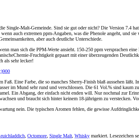
 Single-Malt-Gemeinde. Sind sie gut oder nicht? Die Version 7.4 hat m
, wenn auch extremen ppm-Angaben, was die Phenole angeht, und sie war
 Gemeinsamkeiten, aber auch deutliche Unterschiede.
 wenn man sich die PPM-Werte ansieht. 150-250 ppm versprachen eine 
nischeChemie-Fruchtigkeit gepaart mit einer überzeugenden Deutlichke
 als sehr lecker!
im Faß. Eine Farbe, die so manches Sherry-Finish blaß aussehen läßt. In
asser im Mund sehr rund und verschlossen. Die 61 Vol.% sind kaum zu s
mel. Ein Abgang, der einfach nicht enden will. Nur nochmal zur Erinne
wachsen und braucht sich hinter keinem 18-jährigem zu verstecken. Von
rwartung nein. Die typischen Aromen fehlen, die gewisse Aufdringlichk
ruichladdich
,
Octomore
,
Single Malt
,
Whisky
markiert. Lesezeichen s