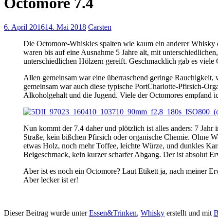
Octomore 7.4
6. April 2016
14. Mai 2018
Carsten
Die Octomore-Whiskies spalten wie kaum ein anderer Whisky die
waren bis auf eine Ausnahme 5 Jahre alt, mit unterschiedlichen
unterschiedlichen Hölzern gereift. Geschmacklich gab es viele
Allen gemeinsam war eine überraschend geringe Rauchigkeit,
gemeinsam war auch diese typische PortCharlotte-Pfirsich-Orga
Alkoholgehalt und die Jugend. Viele der Octomores empfand ich
Nun kommt der 7.4 daher und plötzlich ist alles anders: 7 Jahr 
Straße, kein bißchen Pfirsich oder organische Chemie. Ohne W
etwas Holz, noch mehr Toffee, leichte Würze, und dunkles Kara
Beigeschmack, kein kurzer scharfer Abgang. Der ist absolut Er
Aber ist es noch ein Octomore? Laut Etikett ja, nach meiner E
Aber lecker ist er!
Dieser Beitrag wurde unter
Essen&Trinken
,
Whisky
erstellt und mit
B