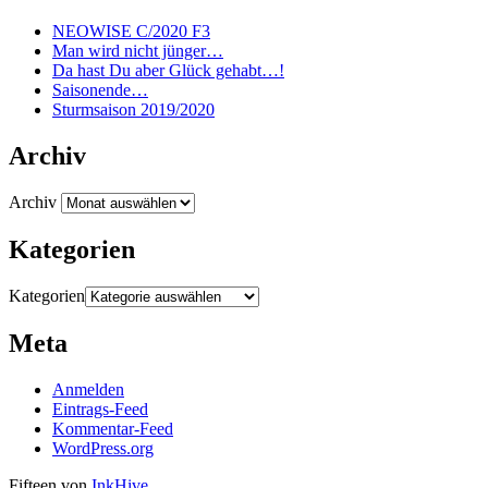
NEOWISE C/2020 F3
Man wird nicht jünger…
Da hast Du aber Glück gehabt…!
Saisonende…
Sturmsaison 2019/2020
Archiv
Archiv
Kategorien
Kategorien
Meta
Anmelden
Eintrags-Feed
Kommentar-Feed
WordPress.org
Fifteen von
InkHive
.