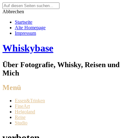
Suche
nach:
Abbrechen
Startseite
Alte Homepage
Impressum
Whiskybase
Über Fotografie, Whisky, Reisen und
Mich
Menü
Weiter
Essen&Trinken
zum
FineArt
Inhalt
Helgoland
Reise
Studio
verboten